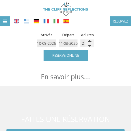
≡
RESERVEZ
ACCUEIL
Arrivée
Départ
Adultes
EMPLACEMENT
HÉBERGEMENT
RESERVE ONLINE
INSTALLATIONS
En savoir plus...
GALERIE DE PHOTOS
OFFRES & FORFAITS
FAITES UNE RÉSERVATION