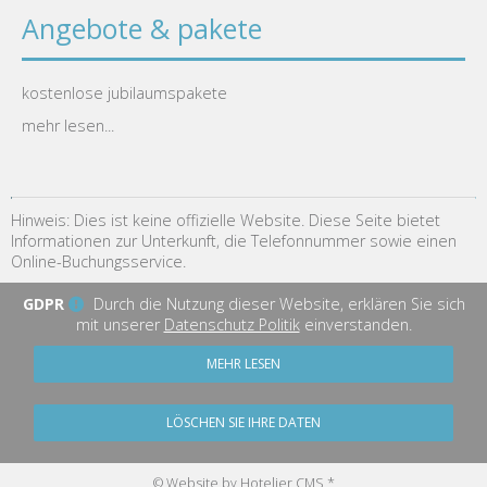
Angebote & pakete
kostenlose jubilaumspakete
mehr lesen...
Hinweis: Dies ist keine offizielle Website. Diese Seite bietet
Informationen zur Unterkunft, die Telefonnummer sowie einen
Online-Buchungsservice.
GDPR
Durch die Nutzung dieser Website, erklären Sie sich
mit unserer
Datenschutz Politik
einverstanden.
MEHR LESEN
LÖSCHEN SIE IHRE DATEN
© Website by Hotelier CMS *