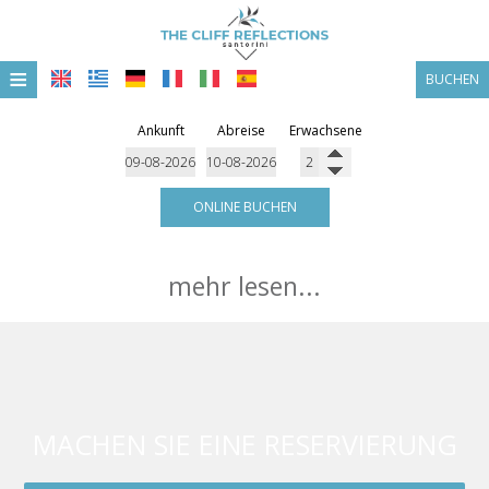
≡
BUCHEN
STARTSEITE
Ankunft
Abreise
Erwachsene
STANDORT
UNTERKUNFT
ONLINE BUCHEN
EINRICHTUNGEN
mehr lesen...
FOTOGALLERIE
ANGEBOTE & PAKETE
MACHEN SIE EINE RESERVIERUNG